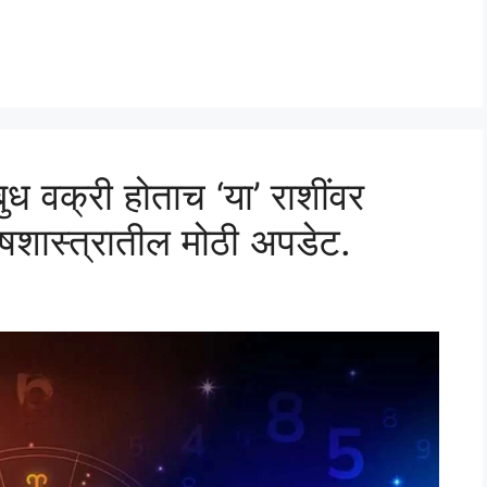
ुध वक्री होताच ‘या’ राशींवर
िषशास्त्रातील मोठी अपडेट.