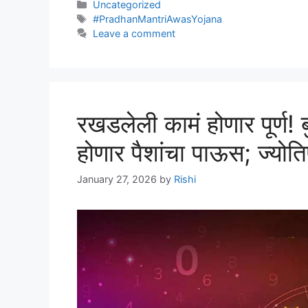
Categories
Uncategorized
Tags
#PradhanMantriAwasYojana
Leave a comment
रखडलेली कामं होणार पूर्ण! ब
होणार पैशांचा पाऊस; ज्योत
January 27, 2026
by
Rishi