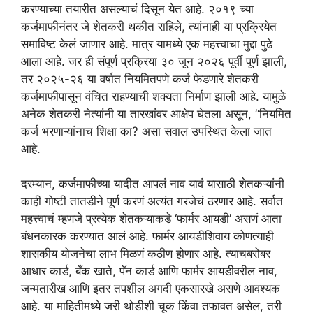
करण्याच्या तयारीत असल्याचं दिसून येत आहे. २०१९ च्या
कर्जमाफीनंतर जे शेतकरी थकीत राहिले, त्यांनाही या प्रक्रियेत
समाविष्ट केलं जाणार आहे. मात्र यामध्ये एक महत्त्वाचा मुद्दा पुढे
आला आहे. जर ही संपूर्ण प्रक्रिया ३० जून २०२६ पूर्वी पूर्ण झाली,
तर २०२५-२६ या वर्षात नियमितपणे कर्ज फेडणारे शेतकरी
कर्जमाफीपासून वंचित राहण्याची शक्यता निर्माण झाली आहे. यामुळे
अनेक शेतकरी नेत्यांनी या तारखांवर आक्षेप घेतला असून, “नियमित
कर्ज भरणाऱ्यांनाच शिक्षा का? असा सवाल उपस्थित केला जात
आहे.
दरम्यान, कर्जमाफीच्या यादीत आपलं नाव यावं यासाठी शेतकऱ्यांनी
काही गोष्टी तातडीने पूर्ण करणं अत्यंत गरजेचं ठरणार आहे. सर्वात
महत्त्वाचं म्हणजे प्रत्येक शेतकऱ्याकडे ‘फार्मर आयडी’ असणं आता
बंधनकारक करण्यात आलं आहे. फार्मर आयडीशिवाय कोणत्याही
शासकीय योजनेचा लाभ मिळणं कठीण होणार आहे. त्याचबरोबर
आधार कार्ड, बँक खाते, पॅन कार्ड आणि फार्मर आयडीवरील नाव,
जन्मतारीख आणि इतर तपशील अगदी एकसारखे असणे आवश्यक
आहे. या माहितीमध्ये जरी थोडीशी चूक किंवा तफावत असेल, तरी