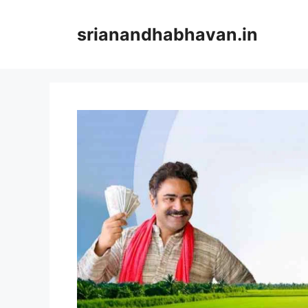
Skip
to
srianandhabhavan.in
content