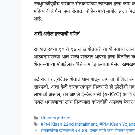
रणधुमाळीपूर्वीच सरकार शेतकऱ्यांच्या खात्यात हप्ता जमा 
महिन्यांनी हे पैसे जमा होतात. नोव्हेंबरमध्ये मागील हप्ता मि
आहे.
अशी असेल हप्त्याची गणितं
राज्यात सध्या ९० ते ९४ लाख शेतकरी या योजनांचा लाभ घ
आठवडाभराच्या आत राज्य सरकार आपला हप्ता वितरित करते. 
शेतकऱ्यांच्या मोबाईलवर ‘पैसे जमा’ झाल्याचा मेसेज खणख
​बळीराजा रात्रंदिवस शेतात घाम गाळून जगाचा पोशिंदा ब
सापडतो. अशा वेळी सरकारकडून मिळणारी ही छोटीशी मदत सु
लाभार्थी असाल, तर आपले ई-केवायसी (e-KYC) आणि बँक
‘डबल धमाक्या’चा लाभ मिळण्यात कोणतीही अडचण येणार 
Categories
Uncategorized
Tags
#PM Kisan 22nd Installment
,
#PM Kisan Yojana
शेतकऱ्यांच्या खात्यामध्ये ₹4000 हजार रुपये जमा होणार? तुमच्