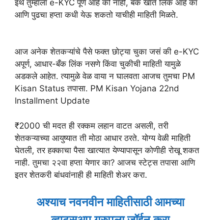
इथे तुम्हाला e-KYC पूर्ण आहे की नाही, बँक खाते लिंक आहे का
आणि पुढचा हप्ता कधी येऊ शकतो याचीही माहिती मिळते.
आज अनेक शेतकऱ्यांचे पैसे फक्त छोट्या चुका जसं की e-KYC
अपूर्ण, आधार-बँक लिंक नसणे किंवा चुकीची माहिती यामुळे
अडकले आहेत. त्यामुळे वेळ वाया न घालवता आजच तुमचा PM
Kisan Status तपासा. PM Kisan Yojana 22nd
Installment Update
₹2000 ची मदत ही रक्कम लहान वाटत असली, तरी
शेतकऱ्याच्या आयुष्यात ती मोठा आधार ठरते. योग्य वेळी माहिती
घेतली, तर हक्काचा पैसा खात्यात येण्यापासून कोणीही रोखू शकत
नाही. तुमचा २२वा हप्ता येणार का? आजच स्टेट्स तपासा आणि
इतर शेतकरी बांधवांनाही ही माहिती शेअर करा.
अश्याच नवनवीन माहितीसाठी आमच्या
व्हाट्सअप ग्रुपला जॉईन करा