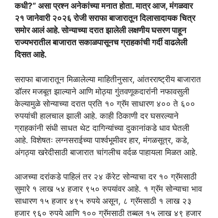
कधी?” असा प्रश्न अनेकांच्या मनात होता. मात्र आज, मंगळवार
२१ जानेवारी २०२६ रोजी सराफा बाजारातून दिलासादायक चित्र
समोर आलं आहे. सोन्याच्या दरात झालेली लक्षणीय घसरण पाहून
राज्यभरातील बाजारात सकाळपासूनच ग्राहकांची गर्दी वाढलेली
दिसत आहे.
सराफा बाजारातून मिळालेल्या माहितीनुसार, आंतरराष्ट्रीय बाजारात
डॉलर मजबूत झाल्याने आणि मोठ्या गुंतवणूकदारांनी नफावसुली
केल्यामुळे सोन्याच्या दरात प्रति १० ग्रॅम साधारण ४०० ते ६००
रुपयांची हालचाल झाली आहे. काही ठिकाणी दर घसरल्याने
ग्राहकांनी संधी साधत थेट दागिन्यांच्या दुकानांकडे धाव घेतली
आहे. विशेषतः लग्नसराईच्या पार्श्वभूमीवर हार, मंगळसूत्र, कडे,
अंगठ्या खरेदीसाठी बाजारात चांगलीच वर्दळ पाहायला मिळत आहे.
आजच्या दरांकडे पाहिलं तर २४ कॅरेट सोन्याचा दर १० ग्रॅमसाठी
सुमारे १ लाख ५४ हजार ९५० रुपयांवर आहे. १ ग्रॅम सोन्याचा भाव
साधारण १५ हजार ४९५ रुपये असून, ८ ग्रॅमसाठी १ लाख २३
हजार ९६० रुपये आणि १०० ग्रॅमसाठी तब्बल १५ लाख ४९ हजार