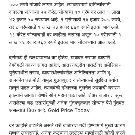
५०० रुपये मोजावे लागत आहेत. त्याचप्रमाणे दागिन्यांसाठी
वापरल्या जाणाऱ्या २२ कॅरेट सोन्याचा १० ग्रॅम दर आज १ लाख
४२ हजार ५० रुपयांवर आहे. १ ग्रॅमसाठी १४ हजार २०५ रुपये,
तर ८ ग्रॅमसाठी १ लाख १३ हजार ६४० रुपये इतका भाव आहे.
१८ कॅरेट सोन्याचाही दर काहीसा नरमला असून १० ग्रॅमसाठी १
लाख १६ हजार २६० रुपये इतका भाव नोंदवण्यात आला आहे.
दरांमध्ये ही उलथापालथ का होतेय, याबाबत सराफा व्यापारी
वेगवेगळी कारणं सांगत आहेत. आंतरराष्ट्रीय पातळीवर अमेरिका-
युरोपमधील तणाव, व्यापारधोरणांवरील अनिश्चितता आणि भू-
राजकीय घडामोडी यामुळे गुंतवणूकदार सोन्याकडे सुरक्षित पर्याय
म्हणून पाहत आहेत. त्याचवेळी डॉलरच्या तुलनेत रुपयाची घसरण
झाल्याने आयात होणारे सोनं महाग पडत आहे. शेअर बाजारात सुरू
असलेल्या चढ-उतारांमुळेही अनेक गुंतवणूकदार सोन्यात पैसे गुंतवत
असल्याचं चित्र आहे. Gold Price Today
दर काहीसे वाढलेले असले तरी बाजारात गर्दी होण्यामागे मुख्य कारण
म्हणजे लग्नसराई. अनेक कुटुंबांना ठरलेल्या मुहूर्तासाठी खरेदी करणे