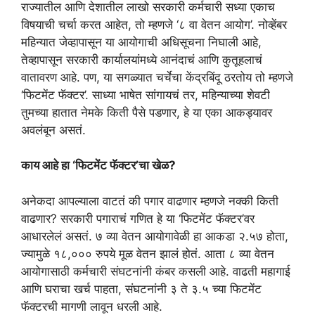
राज्यातील आणि देशातील लाखो सरकारी कर्मचारी सध्या एकाच
विषयाची चर्चा करत आहेत, तो म्हणजे ‘८ वा वेतन आयोग’. नोव्हेंबर
महिन्यात जेव्हापासून या आयोगाची अधिसूचना निघाली आहे,
तेव्हापासून सरकारी कार्यालयांमध्ये आनंदाचं आणि कुतूहलाचं
वातावरण आहे. पण, या सगळ्यात चर्चेचा केंद्रबिंदू ठरतोय तो म्हणजे
‘फिटमेंट फॅक्टर’. साध्या भाषेत सांगायचं तर, महिन्याच्या शेवटी
तुमच्या हातात नेमके किती पैसे पडणार, हे या एका आकड्यावर
अवलंबून असतं.
काय आहे हा ‘फिटमेंट फॅक्टर’चा खेळ?
​अनेकदा आपल्याला वाटतं की पगार वाढणार म्हणजे नक्की किती
वाढणार? सरकारी पगाराचं गणित हे या ‘फिटमेंट फॅक्टर’वर
आधारलेलं असतं. ७ व्या वेतन आयोगावेळी हा आकडा २.५७ होता,
ज्यामुळे १८,००० रुपये मूळ वेतन झालं होतं. आता ८ व्या वेतन
आयोगासाठी कर्मचारी संघटनांनी कंबर कसली आहे. वाढती महागाई
आणि घराचा खर्च पाहता, संघटनांनी ३ ते ३.५ च्या फिटमेंट
फॅक्टरची मागणी लावून धरली आहे.